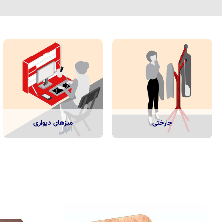
جارختی
میزهای دیواری