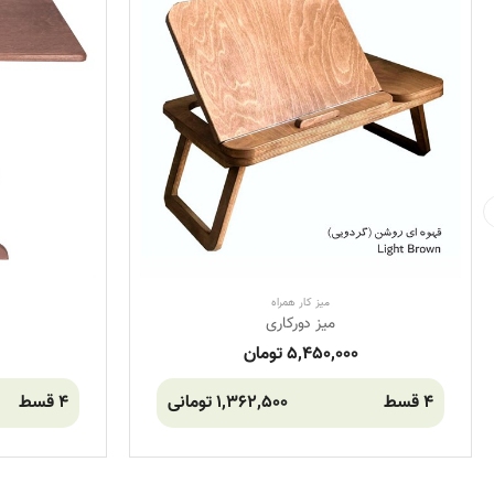
میز کار همراه
میز دورکاری
5,450,000 تومان
4 قسط
1,362,500 تومانی
4 قسط